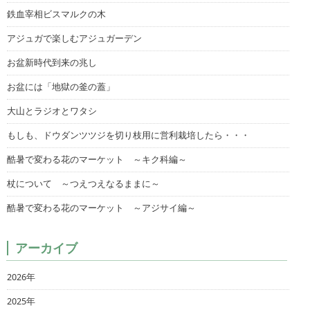
鉄血宰相ビスマルクの木
アジュガで楽しむアジュガーデン
お盆新時代到来の兆し
お盆には「地獄の釜の蓋」
大山とラジオとワタシ
もしも、ドウダンツツジを切り枝用に営利栽培したら・・・
酷暑で変わる花のマーケット ～キク科編～
杖について ～つえつえなるままに～
酷暑で変わる花のマーケット ～アジサイ編～
アーカイブ
2026年
2025年