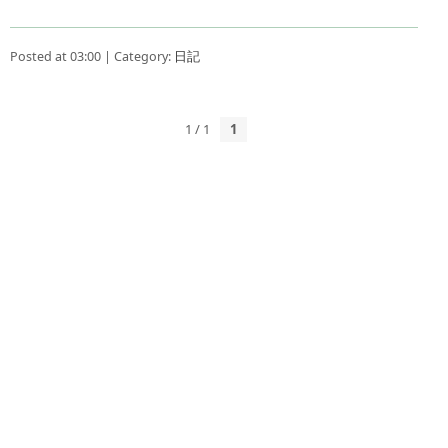
Posted at 03:00 | Category:
日記
1 / 1
1