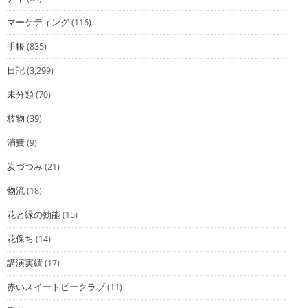
マーケティング
(116)
手帳
(835)
日記
(3,299)
未分類
(70)
枝物
(39)
消費
(9)
炭づつみ
(21)
物流
(18)
花と緑の効能
(15)
花保ち
(14)
講演実績
(17)
赤いスイートピークラブ
(11)