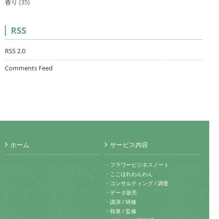
香り
(35)
RSS
RSS 2.0
Comments Feed
ホーム
サービス内容
・フラワービジネスノート
・ここほれわんわん
・コンサルティング / 調査
・データ販売
・講演 / 研修
・執筆 / 監修