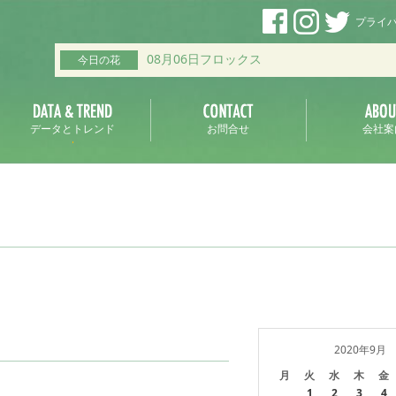
プライ
08月06日フロックス
今日の花
データとトレンド
お問合せ
会社案
2020年9月
月
火
水
木
金
1
2
3
4