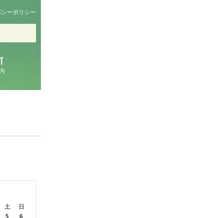
バシーポリシー
内
土
日
5
6