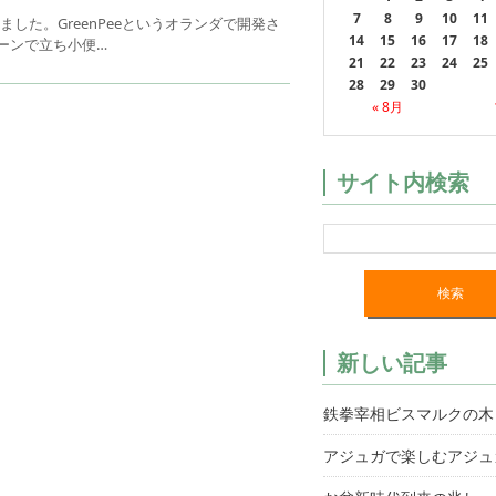
7
8
9
10
11
た。GreenPeeというオランダで開発さ
14
15
16
17
18
リーンで立ち小便…
21
22
23
24
25
28
29
30
« 8月
サイト内検索
新しい記事
鉄拳宰相ビスマルクの木
アジュガで楽しむアジュ