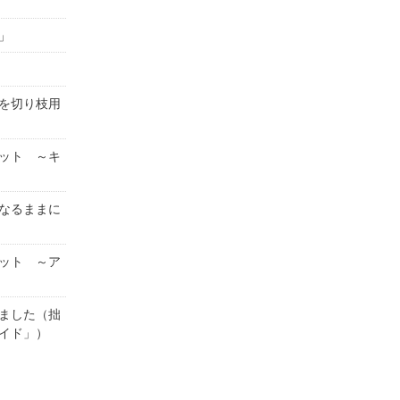
」
を切り枝用
ット ～キ
なるままに
ット ～ア
ました（拙
イド」）