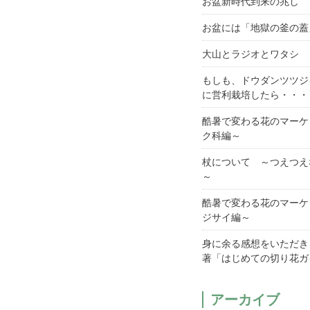
お盆新時代到来の兆し
お盆には「地獄の釜の蓋
大山とラジオとワタシ
もしも、ドウダンツツジ
に営利栽培したら・・・
酷暑で変わる花のマーケ
ク科編～
杖について ～つえつえ
～
酷暑で変わる花のマーケ
ジサイ編～
身に余る感想をいただき
著「はじめての切り花ガ
アーカイブ