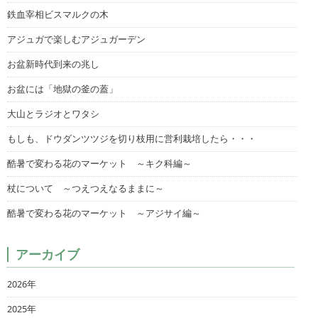
鉄血宰相ビスマルクの木
アジュガで楽しむアジュガーデン
お盆新時代到来の兆し
お盆には「地獄の釜の蓋」
大山とラジオとワタシ
もしも、ドウダンツツジを切り枝用に営利栽培したら・・・
酷暑で変わる花のマーケット ～キク科編～
杖について ～つえつえなるままに～
酷暑で変わる花のマーケット ～アジサイ編～
アーカイブ
2026年
2025年