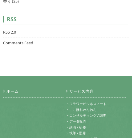
香り
(35)
RSS
RSS 2.0
Comments Feed
ホーム
サービス内容
・フラワービジネスノート
・ここほれわんわん
・コンサルティング / 調査
・データ販売
・講演 / 研修
・執筆 / 監修