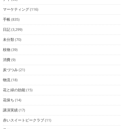
マーケティング
(116)
手帳
(835)
日記
(3,299)
未分類
(70)
枝物
(39)
消費
(9)
炭づつみ
(21)
物流
(18)
花と緑の効能
(15)
花保ち
(14)
講演実績
(17)
赤いスイートピークラブ
(11)