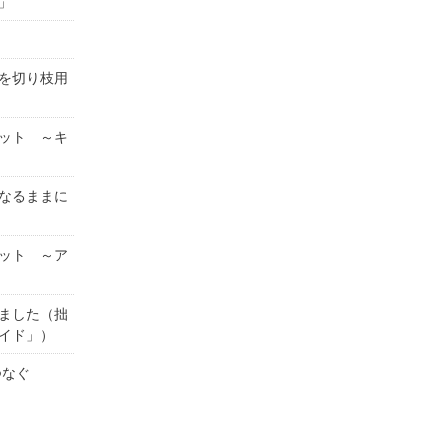
」
を切り枝用
ット ～キ
なるままに
ット ～ア
ました（拙
イド」）
がつなぐ