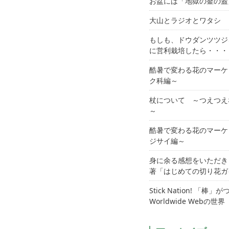
お盆には「地獄の釜の蓋
大山とラジオとワタシ
もしも、ドウダンツツジ
に営利栽培したら・・・
酷暑で変わる花のマーケ
ク科編～
杖について ～つえつえ
～
酷暑で変わる花のマーケ
ジサイ編～
身に余る感想をいただき
著「はじめての切り花ガ
Stick Nation! 「棒」
Worldwide Webの世界