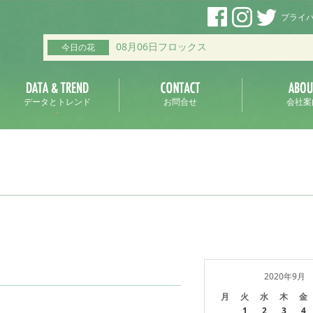
プライ
08月06日フロックス
今日の花
データとトレンド
お問合せ
会社案
2020年9月
月
火
水
木
金
1
2
3
4