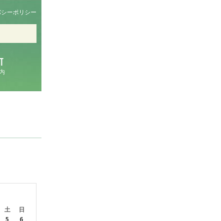
バシーポリシー
内
土
日
5
6