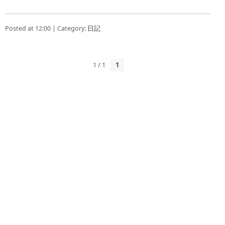
Posted at 12:00 | Category:
日記
1 / 1
1