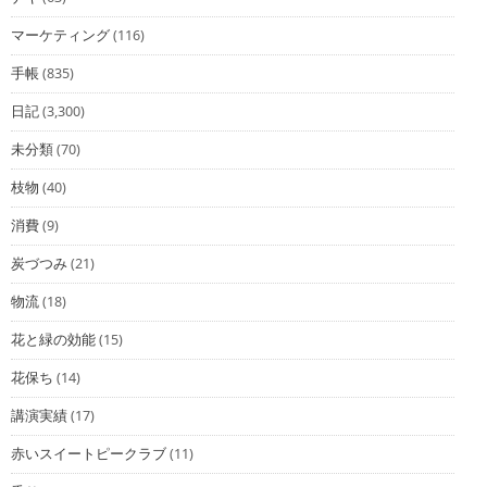
マーケティング
(116)
手帳
(835)
日記
(3,300)
未分類
(70)
枝物
(40)
消費
(9)
炭づつみ
(21)
物流
(18)
花と緑の効能
(15)
花保ち
(14)
講演実績
(17)
赤いスイートピークラブ
(11)