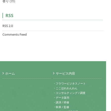
香り
(35)
RSS
RSS 2.0
Comments Feed
ホーム
サービス内容
・フラワービジネスノート
・ここほれわんわん
・コンサルティング / 調査
・データ販売
・講演 / 研修
・執筆 / 監修