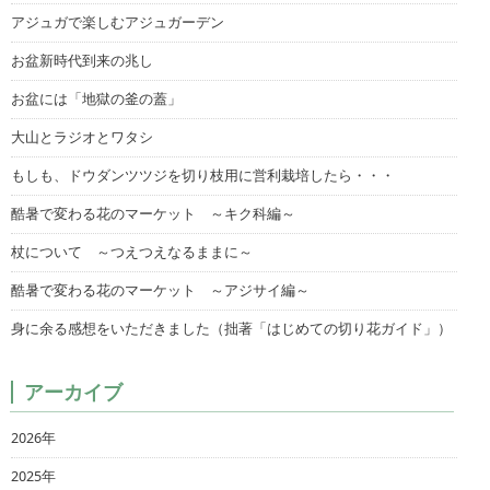
アジュガで楽しむアジュガーデン
お盆新時代到来の兆し
お盆には「地獄の釜の蓋」
大山とラジオとワタシ
もしも、ドウダンツツジを切り枝用に営利栽培したら・・・
酷暑で変わる花のマーケット ～キク科編～
杖について ～つえつえなるままに～
酷暑で変わる花のマーケット ～アジサイ編～
身に余る感想をいただきました（拙著「はじめての切り花ガイド」）
アーカイブ
2026年
2025年