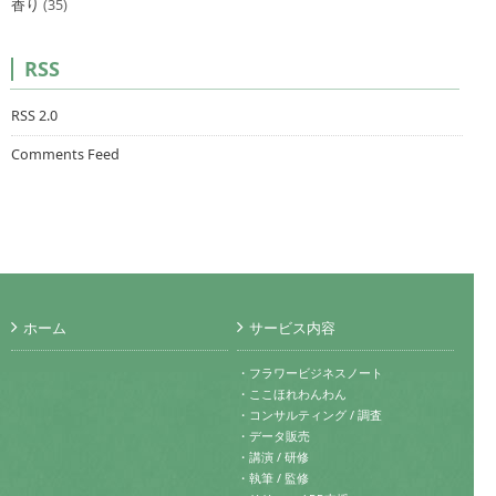
香り
(35)
RSS
RSS 2.0
Comments Feed
ホーム
サービス内容
・フラワービジネスノート
・ここほれわんわん
・コンサルティング / 調査
・データ販売
・講演 / 研修
・執筆 / 監修