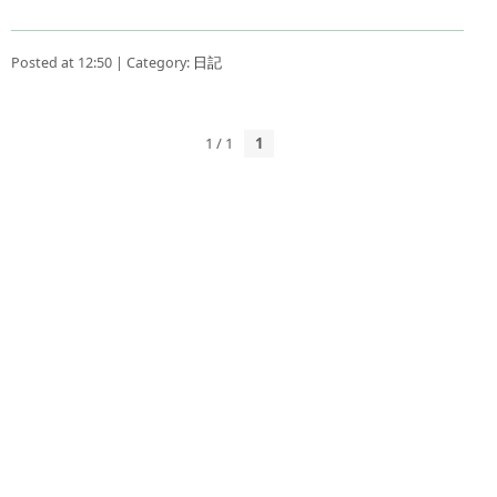
Posted at 12:50 | Category:
日記
1 / 1
1