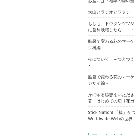
お盆には「地獄の釜の蓋
大山とラジオとワタシ
もしも、ドウダンツツジ
に営利栽培したら・・・
酷暑で変わる花のマーケ
ク科編～
杖について ～つえつえ
～
酷暑で変わる花のマーケ
ジサイ編～
身に余る感想をいただき
著「はじめての切り花ガ
Stick Nation! 「棒」
Worldwide Webの世界