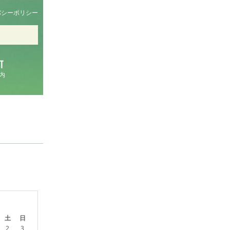
バシーポリシー
内
土
日
2
3