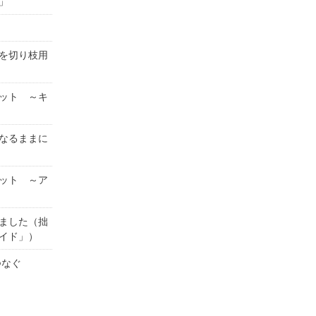
」
を切り枝用
ット ～キ
なるままに
ット ～ア
ました（拙
イド」）
がつなぐ