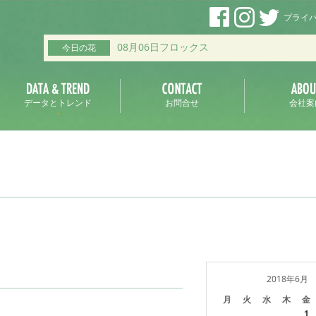
プライ
08月06日フロックス
今日の花
データとトレンド
お問合せ
会社案
2018年6月
月
火
水
木
金
1