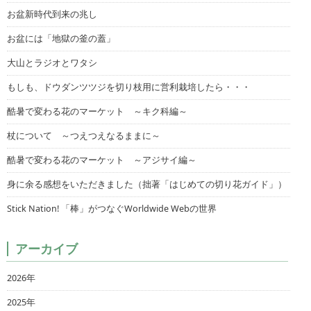
お盆新時代到来の兆し
お盆には「地獄の釜の蓋」
大山とラジオとワタシ
もしも、ドウダンツツジを切り枝用に営利栽培したら・・・
酷暑で変わる花のマーケット ～キク科編～
杖について ～つえつえなるままに～
酷暑で変わる花のマーケット ～アジサイ編～
身に余る感想をいただきました（拙著「はじめての切り花ガイド」）
Stick Nation! 「棒」がつなぐWorldwide Webの世界
アーカイブ
2026年
2025年