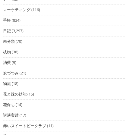
マーケティング
(116)
手帳
(834)
日記
(3,297)
未分類
(70)
枝物
(38)
消費
(9)
炭づつみ
(21)
物流
(18)
花と緑の効能
(15)
花保ち
(14)
講演実績
(17)
赤いスイートピークラブ
(11)