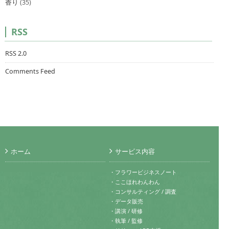
香り
(35)
RSS
RSS 2.0
Comments Feed
ホーム
サービス内容
・フラワービジネスノート
・ここほれわんわん
・コンサルティング / 調査
・データ販売
・講演 / 研修
・執筆 / 監修