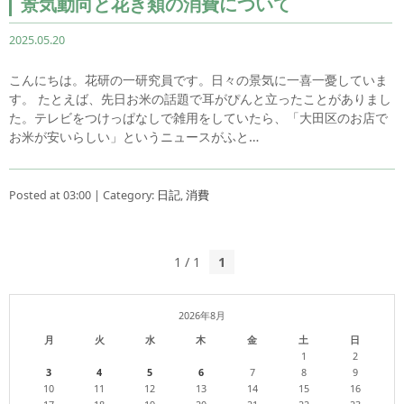
景気動向と花き類の消費について
2025.05.20
こんにちは。花研の一研究員です。日々の景気に一喜一憂していま
す。 たとえば、先日お米の話題で耳がぴんと立ったことがありまし
た。テレビをつけっぱなしで雑用をしていたら、「大田区のお店で
お米が安いらしい」というニュースがふと…
Posted at 03:00 | Category:
日記
,
消費
1 / 1
1
2026年8月
月
火
水
木
金
土
日
1
2
3
4
5
6
7
8
9
10
11
12
13
14
15
16