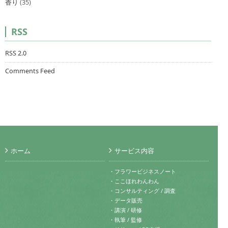
香り
(35)
RSS
RSS 2.0
Comments Feed
ホーム
サービス内容
・フラワービジネスノート
・ここほれわんわん
・コンサルティング / 調査
・データ販売
・講演 / 研修
・執筆 / 監修