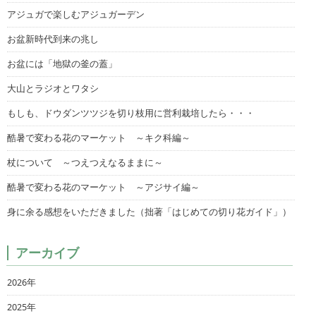
アジュガで楽しむアジュガーデン
お盆新時代到来の兆し
お盆には「地獄の釜の蓋」
大山とラジオとワタシ
もしも、ドウダンツツジを切り枝用に営利栽培したら・・・
酷暑で変わる花のマーケット ～キク科編～
杖について ～つえつえなるままに～
酷暑で変わる花のマーケット ～アジサイ編～
身に余る感想をいただきました（拙著「はじめての切り花ガイド」）
アーカイブ
2026年
2025年