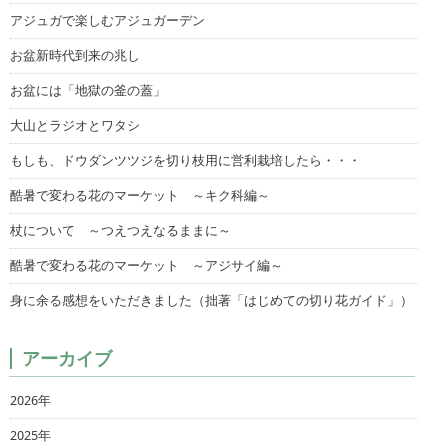
アジュガで楽しむアジュガーデン
お盆新時代到来の兆し
お盆には「地獄の釜の蓋」
大山とラジオとワタシ
もしも、ドウダンツツジを切り枝用に営利栽培したら・・・
酷暑で変わる花のマーケット ～キク科編～
杖について ～つえつえなるままに～
酷暑で変わる花のマーケット ～アジサイ編～
身に余る感想をいただきました（拙著「はじめての切り花ガイド」）
アーカイブ
2026年
2025年