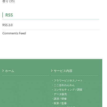
香り
(35)
RSS
RSS 2.0
Comments Feed
ホーム
サービス内容
・フラワービジネスノート
・ここほれわんわん
・コンサルティング / 調査
・データ販売
・講演 / 研修
・執筆 / 監修