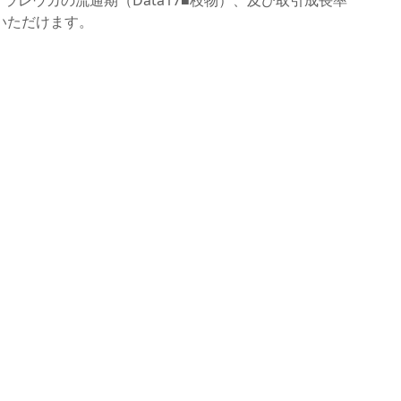
ラレウカの流通期（Data17■枝物）、及び取引成長率
認いただけます。