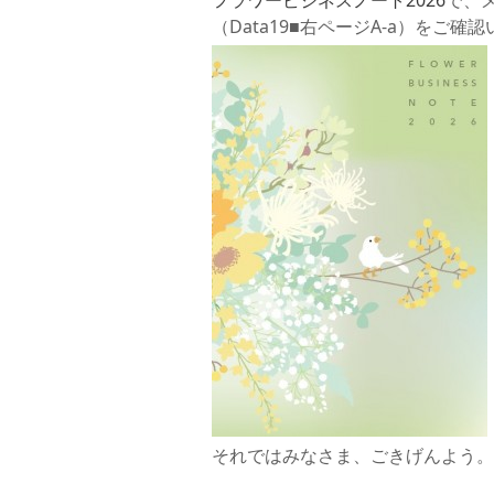
フラワービジネスノート2026
で、メ
（Data19■右ページA-a）をご確
それではみなさま、ごきげんよう。