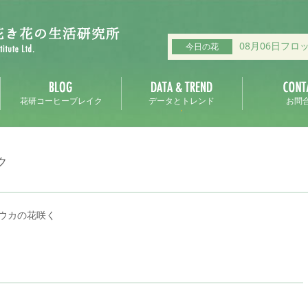
08月06日フロ
今日の花
花研コーヒーブレイク
データとトレンド
お問
ク
ウカの花咲く