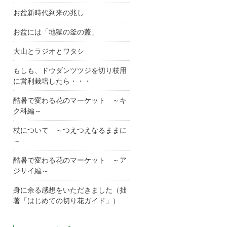
お盆新時代到来の兆し
お盆には「地獄の釜の蓋」
大山とラジオとワタシ
もしも、ドウダンツツジを切り枝用
に営利栽培したら・・・
酷暑で変わる花のマーケット ～キ
ク科編～
杖について ～つえつえなるままに
～
酷暑で変わる花のマーケット ～ア
ジサイ編～
身に余る感想をいただきました（拙
著「はじめての切り花ガイド」）