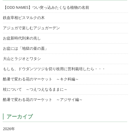
【ODD NAMES】つい突っ込みたくなる植物の名前
鉄血宰相ビスマルクの木
アジュガで楽しむアジュガーデン
お盆新時代到来の兆し
お盆には「地獄の釜の蓋」
大山とラジオとワタシ
もしも、ドウダンツツジを切り枝用に営利栽培したら・・・
酷暑で変わる花のマーケット ～キク科編～
杖について ～つえつえなるままに～
酷暑で変わる花のマーケット ～アジサイ編～
アーカイブ
2026年