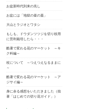
お盆新時代到来の兆し
お盆には「地獄の釜の蓋」
大山とラジオとワタシ
もしも、ドウダンツツジを切り枝用
に営利栽培したら・・・
酷暑で変わる花のマーケット ～キ
ク科編～
杖について ～つえつえなるままに
～
酷暑で変わる花のマーケット ～ア
ジサイ編～
身に余る感想をいただきました（拙
著「はじめての切り花ガイド」）