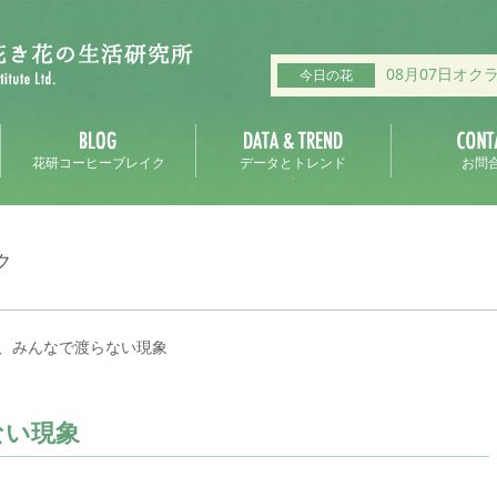
08月07日オク
今日の花
花研コーヒーブレイク
データとトレンド
お問
ク
、みんなで渡らない現象
ない現象