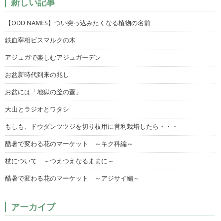
新しい記事
【ODD NAMES】つい突っ込みたくなる植物の名前
鉄血宰相ビスマルクの木
アジュガで楽しむアジュガーデン
お盆新時代到来の兆し
お盆には「地獄の釜の蓋」
大山とラジオとワタシ
もしも、ドウダンツツジを切り枝用に営利栽培したら・・・
酷暑で変わる花のマーケット ～キク科編～
杖について ～つえつえなるままに～
酷暑で変わる花のマーケット ～アジサイ編～
アーカイブ