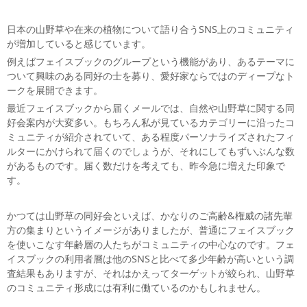
日本の山野草や在来の植物について語り合うSNS上のコミュニティ
が増加していると感じています。
例えばフェイスブックのグループという機能があり、あるテーマに
ついて興味のある同好の士を募り、愛好家ならではのディープなト
ークを展開できます。
最近フェイスブックから届くメールでは、自然や山野草に関する同
好会案内が大変多い。もちろん私が見ているカテゴリーに沿ったコ
ミュニティが紹介されていて、ある程度パーソナライズされたフィ
ルターにかけられて届くのでしょうが、それにしてもずいぶんな数
があるものです。届く数だけを考えても、昨今急に増えた印象で
す。
かつては山野草の同好会といえば、かなりのご高齢&権威の諸先輩
方の集まりというイメージがありましたが、普通にフェイスブック
を使いこなす年齢層の人たちがコミュニティの中心なのです。フェ
イスブックの利用者層は他のSNSと比べて多少年齢が高いという調
査結果もありますが、それはかえってターゲットが絞られ、山野草
のコミュニティ形成には有利に働ているのかもしれません。