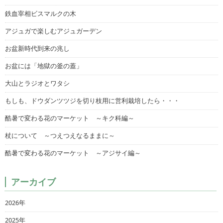
鉄血宰相ビスマルクの木
アジュガで楽しむアジュガーデン
お盆新時代到来の兆し
お盆には「地獄の釜の蓋」
大山とラジオとワタシ
もしも、ドウダンツツジを切り枝用に営利栽培したら・・・
酷暑で変わる花のマーケット ～キク科編～
杖について ～つえつえなるままに～
酷暑で変わる花のマーケット ～アジサイ編～
アーカイブ
2026年
2025年