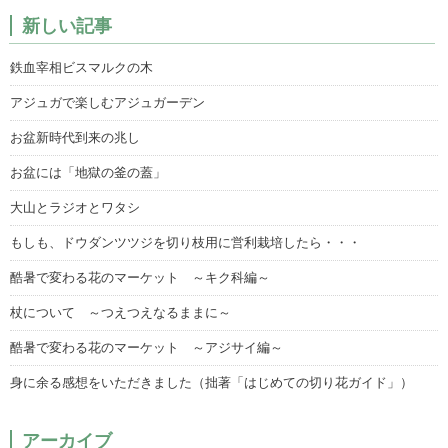
新しい記事
鉄血宰相ビスマルクの木
アジュガで楽しむアジュガーデン
お盆新時代到来の兆し
お盆には「地獄の釜の蓋」
大山とラジオとワタシ
もしも、ドウダンツツジを切り枝用に営利栽培したら・・・
酷暑で変わる花のマーケット ～キク科編～
杖について ～つえつえなるままに～
酷暑で変わる花のマーケット ～アジサイ編～
身に余る感想をいただきました（拙著「はじめての切り花ガイド」）
アーカイブ