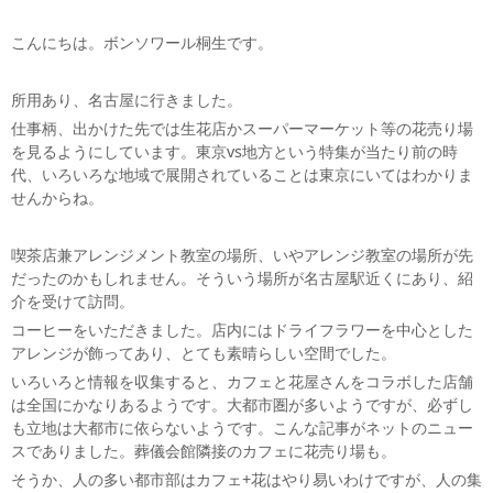
こんにちは。ボンソワール桐生です。
所用あり、名古屋に行きました。
仕事柄、出かけた先では生花店かスーパーマーケット等の花売り場
を見るようにしています。東京vs地方という特集が当たり前の時
代、いろいろな地域で展開されていることは東京にいてはわかりま
せんからね。
喫茶店兼アレンジメント教室の場所、いやアレンジ教室の場所が先
だったのかもしれません。そういう場所が名古屋駅近くにあり、紹
介を受けて訪問。
コーヒーをいただきました。店内にはドライフラワーを中心とした
アレンジが飾ってあり、とても素晴らしい空間でした。
いろいろと情報を収集すると、カフェと花屋さんをコラボした店舗
は全国にかなりあるようです。大都市圏が多いようですが、必ずし
も立地は大都市に依らないようです。こんな記事がネットのニュー
スでありました。葬儀会館隣接のカフェに花売り場も。
そうか、人の多い都市部はカフェ+花はやり易いわけですが、人の集