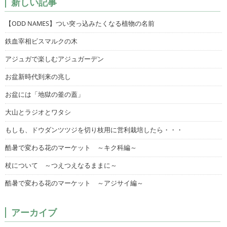
新しい記事
【ODD NAMES】つい突っ込みたくなる植物の名前
鉄血宰相ビスマルクの木
アジュガで楽しむアジュガーデン
お盆新時代到来の兆し
お盆には「地獄の釜の蓋」
大山とラジオとワタシ
もしも、ドウダンツツジを切り枝用に営利栽培したら・・・
酷暑で変わる花のマーケット ～キク科編～
杖について ～つえつえなるままに～
酷暑で変わる花のマーケット ～アジサイ編～
アーカイブ