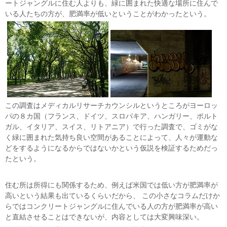
ートジャングルに住む人よりも、緑に囲まれた快適な場所に住んで
いる人たちの方が、肥満率が低いということがわかったという。
この調査はメディカルリサーチカウンシルというところがヨーロッ
パの８カ国（フランス、ドイツ、スロバキア、ハンガリー、ポルト
ガル、イタリア、スイス、リトアニア）で行った調査で、ゴミがな
く緑に囲まれた気持ち良い空間があることによって、人々が運動な
どをするようになるからではないかという仮説を検証するためだっ
たという。
住む所は所得にも関係するため、例えば米国では低い方が肥満率が
高いという結果も出ているくらいだから、 この小さなコラムだけか
らではコンクリートジャングルに住んでいる人の方が肥満率が高い
と直結させることはできないが、内容としては大変興味深い。