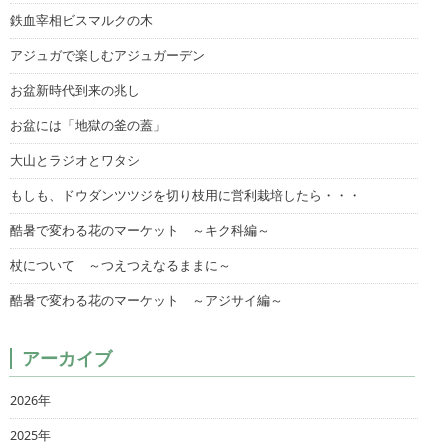
鉄血宰相ビスマルクの木
アジュガで楽しむアジュガーデン
お盆新時代到来の兆し
お盆には「地獄の釜の蓋」
大山とラジオとワタシ
もしも、ドウダンツツジを切り枝用に営利栽培したら・・・
酷暑で変わる花のマーケット ～キク科編～
杖について ～つえつえなるままに～
酷暑で変わる花のマーケット ～アジサイ編～
アーカイブ
2026年
2025年