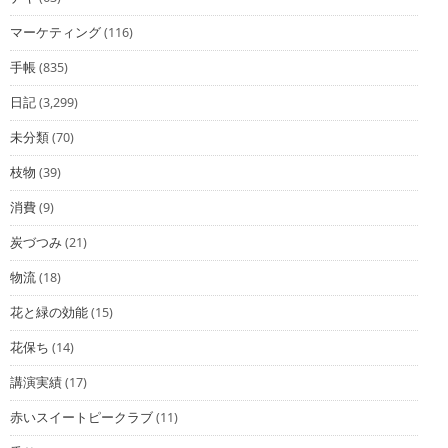
マーケティング
(116)
手帳
(835)
日記
(3,299)
未分類
(70)
枝物
(39)
消費
(9)
炭づつみ
(21)
物流
(18)
花と緑の効能
(15)
花保ち
(14)
講演実績
(17)
赤いスイートピークラブ
(11)