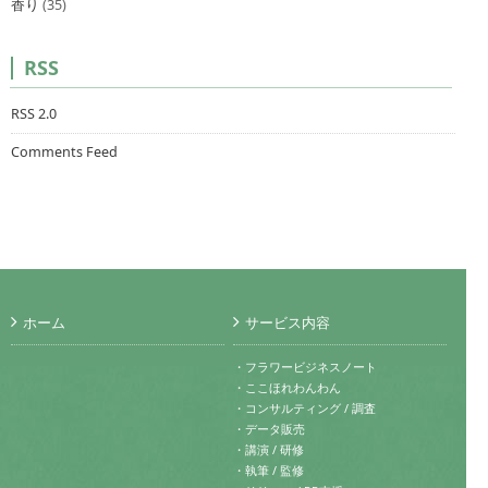
香り
(35)
RSS
RSS 2.0
Comments Feed
ホーム
サービス内容
・フラワービジネスノート
・ここほれわんわん
・コンサルティング / 調査
・データ販売
・講演 / 研修
・執筆 / 監修