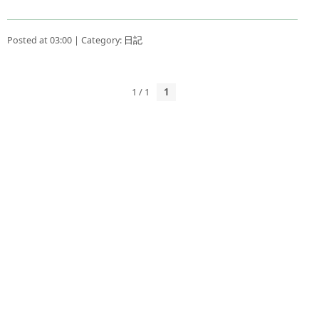
Posted at 03:00 | Category:
日記
1 / 1
1