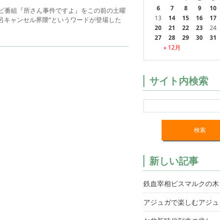
6
7
8
9
10
レビ番組『所さん事件ですよ』をこの前の土曜
13
14
15
16
17
呂キャンセル界隈”というワードが登場した
20
21
22
23
24
27
28
29
30
31
« 12月
サイト内検索
新しい記事
鉄血宰相ビスマルクの木
アジュガで楽しむアジュ