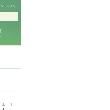
バシーポリシー
内
土
日
4
5