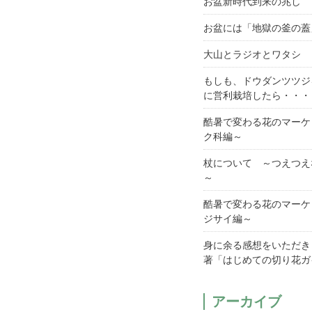
お盆新時代到来の兆し
お盆には「地獄の釜の蓋
大山とラジオとワタシ
もしも、ドウダンツツジ
に営利栽培したら・・・
酷暑で変わる花のマーケ
ク科編～
杖について ～つえつえ
～
酷暑で変わる花のマーケ
ジサイ編～
身に余る感想をいただき
著「はじめての切り花ガ
アーカイブ