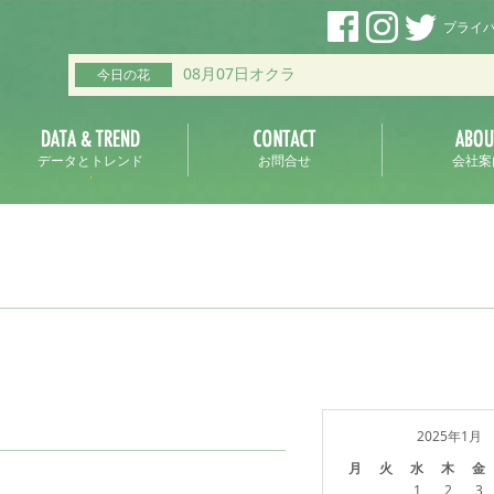
プライ
08月07日オクラ
今日の花
データとトレンド
お問合せ
会社案
2025年1月
月
火
水
木
金
1
2
3