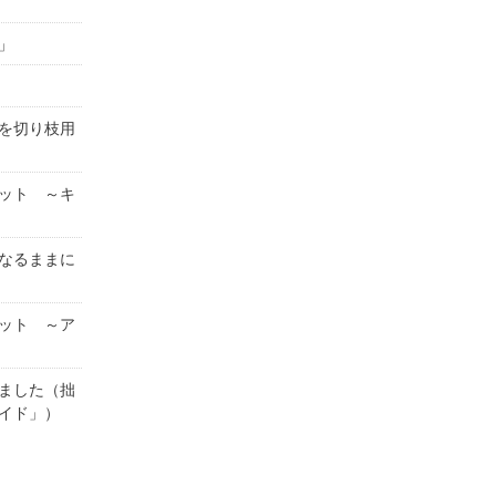
」
を切り枝用
ット ～キ
なるままに
ット ～ア
ました（拙
イド」）