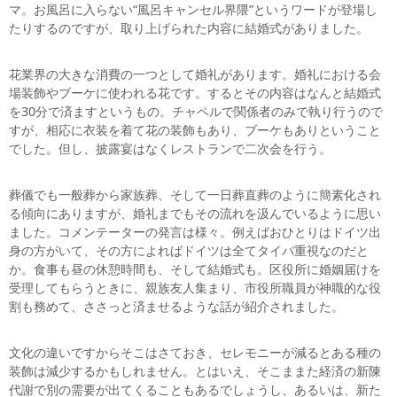
マ。お風呂に入らない“風呂キャンセル界隈”というワードが登場し
たりするのですが、取り上げられた内容に結婚式がありました。
花業界の大きな消費の一つとして婚礼があります。婚礼における会
場装飾やブーケに使われる花です。するとその内容はなんと結婚式
を30分で済ますというもの。チャペルで関係者のみで執り行うので
すが、相応に衣装を着て花の装飾もあり、ブーケもありということ
でした。但し、披露宴はなくレストランで二次会を行う。
葬儀でも一般葬から家族葬、そして一日葬直葬のように簡素化され
る傾向にありますが、婚礼までもその流れを汲んでいるように思い
ました。コメンテーターの発言は様々。例えばおひとりはドイツ出
身の方がいて、その方によればドイツは全てタイパ重視なのだと
か。食事も昼の休憩時間も、そして結婚式も。区役所に婚姻届けを
受理してもらうときに、親族友人集まり、市役所職員が神職的な役
割も務めて、ささっと済ませるような話が紹介されました。
文化の違いですからそこはさておき、セレモニーが減るとある種の
装飾は減少するかもしれません。とはいえ、そこままた経済の新陳
代謝で別の需要が出てくることもあるでしょうし、あるいは、新た