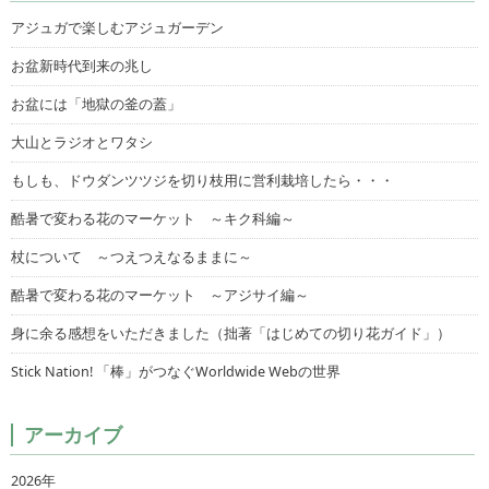
アジュガで楽しむアジュガーデン
お盆新時代到来の兆し
お盆には「地獄の釜の蓋」
大山とラジオとワタシ
もしも、ドウダンツツジを切り枝用に営利栽培したら・・・
酷暑で変わる花のマーケット ～キク科編～
杖について ～つえつえなるままに～
酷暑で変わる花のマーケット ～アジサイ編～
身に余る感想をいただきました（拙著「はじめての切り花ガイド」）
Stick Nation! 「棒」がつなぐWorldwide Webの世界
アーカイブ
2026年