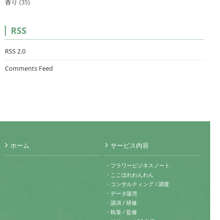
香り
(35)
RSS
RSS 2.0
Comments Feed
ホーム
サービス内容
・フラワービジネスノート
・ここほれわんわん
・コンサルティング / 調査
・データ販売
・講演 / 研修
・執筆 / 監修