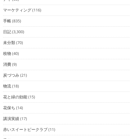
マーケティング
(116)
手帳
(835)
日記
(3,300)
未分類
(70)
枝物
(40)
消費
(9)
炭づつみ
(21)
物流
(18)
花と緑の効能
(15)
花保ち
(14)
講演実績
(17)
赤いスイートピークラブ
(11)