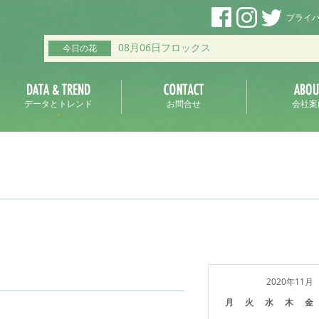
プライ
08月06日フロックス
今日の花
データとトレンド
お問合せ
会社案
2020年11月
月
火
水
木
金