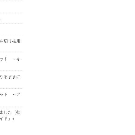
」
を切り枝用
ット ～キ
なるままに
ット ～ア
ました（拙
イド」）