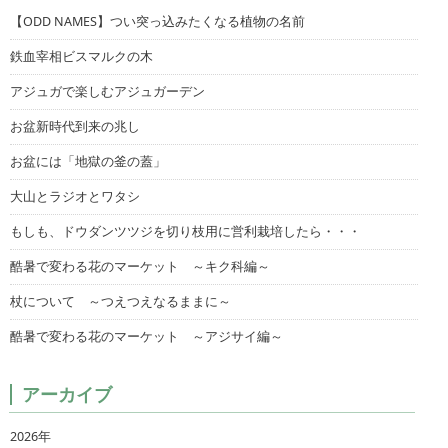
【ODD NAMES】つい突っ込みたくなる植物の名前
鉄血宰相ビスマルクの木
アジュガで楽しむアジュガーデン
お盆新時代到来の兆し
お盆には「地獄の釜の蓋」
大山とラジオとワタシ
もしも、ドウダンツツジを切り枝用に営利栽培したら・・・
酷暑で変わる花のマーケット ～キク科編～
杖について ～つえつえなるままに～
酷暑で変わる花のマーケット ～アジサイ編～
アーカイブ
2026年