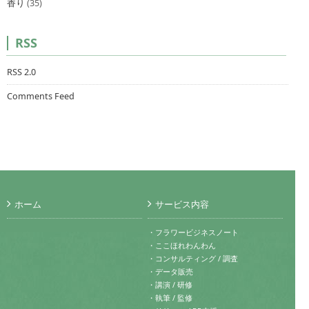
香り
(35)
RSS
RSS 2.0
Comments Feed
ホーム
サービス内容
・フラワービジネスノート
・ここほれわんわん
・コンサルティング / 調査
・データ販売
・講演 / 研修
・執筆 / 監修