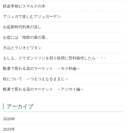
鉄血宰相ビスマルクの木
アジュガで楽しむアジュガーデン
お盆新時代到来の兆し
お盆には「地獄の釜の蓋」
大山とラジオとワタシ
もしも、ドウダンツツジを切り枝用に営利栽培したら・・・
酷暑で変わる花のマーケット ～キク科編～
杖について ～つえつえなるままに～
酷暑で変わる花のマーケット ～アジサイ編～
アーカイブ
2026年
2025年