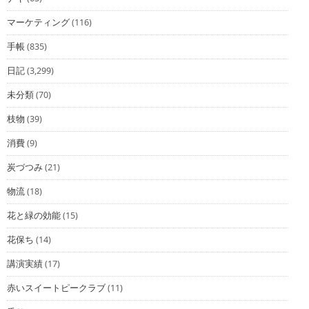
マーケティング
(116)
手帳
(835)
日記
(3,299)
未分類
(70)
枝物
(39)
消費
(9)
炭づつみ
(21)
物流
(18)
花と緑の効能
(15)
花保ち
(14)
講演実績
(17)
赤いスイートピークラブ
(11)