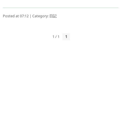
Posted at 07:12 | Category:
日記
1 / 1
1