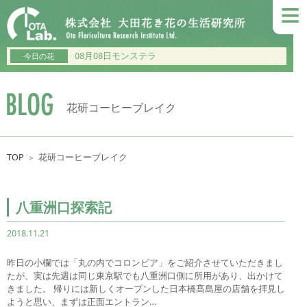
≡
08月08日モンステラ
今日の花
花研コーヒーブレイク
TOP
花研コーヒーブレイク
＞
八重洲口探索記
2018.11.21
昨日の小欄では「丸の内でコロンビア」をご紹介させていただきまし
たが、実は先週は同じ東京駅でも八重洲口側に所用があり、出かけて
きました。 帰りには新しくオープンした日本橋髙島屋の店舗を拝見し
ようと思い、まずは正面エントラン…