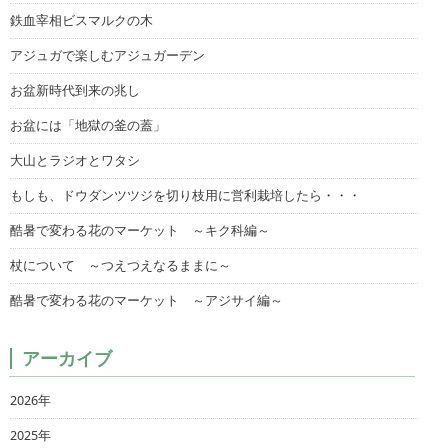
鉄血宰相ビスマルクの木
アジュガで楽しむアジュガーデン
お盆新時代到来の兆し
お盆には「地獄の釜の蓋」
大山とラジオとワタシ
もしも、ドウダンツツジを切り枝用に営利栽培したら・・・
酷暑で変わる花のマーケット ～キク科編～
杖について ～つえつえなるままに～
酷暑で変わる花のマーケット ～アジサイ編～
アーカイブ
2026年
2025年