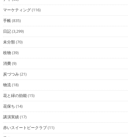
マーケティング
(116)
手帳
(835)
日記
(3,299)
未分類
(70)
枝物
(39)
消費
(9)
炭づつみ
(21)
物流
(18)
花と緑の効能
(15)
花保ち
(14)
講演実績
(17)
赤いスイートピークラブ
(11)