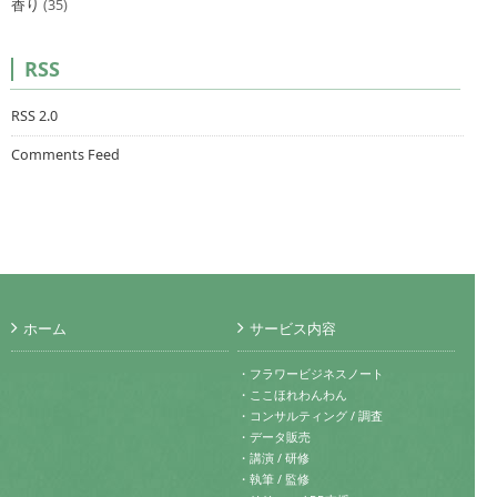
香り
(35)
RSS
RSS 2.0
Comments Feed
ホーム
サービス内容
・フラワービジネスノート
・ここほれわんわん
・コンサルティング / 調査
・データ販売
・講演 / 研修
・執筆 / 監修