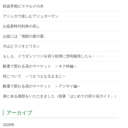
鉄血宰相ビスマルクの木
アジュガで楽しむアジュガーデン
お盆新時代到来の兆し
お盆には「地獄の釜の蓋」
大山とラジオとワタシ
もしも、ドウダンツツジを切り枝用に営利栽培したら・・・
酷暑で変わる花のマーケット ～キク科編～
杖について ～つえつえなるままに～
酷暑で変わる花のマーケット ～アジサイ編～
身に余る感想をいただきました（拙著「はじめての切り花ガイド」）
アーカイブ
2026年