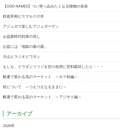
【ODD NAMES】つい突っ込みたくなる植物の名前
鉄血宰相ビスマルクの木
アジュガで楽しむアジュガーデン
お盆新時代到来の兆し
お盆には「地獄の釜の蓋」
大山とラジオとワタシ
もしも、ドウダンツツジを切り枝用に営利栽培したら・・・
酷暑で変わる花のマーケット ～キク科編～
杖について ～つえつえなるままに～
酷暑で変わる花のマーケット ～アジサイ編～
アーカイブ
2026年