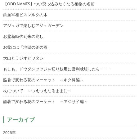
【ODD NAMES】つい突っ込みたくなる植物の名前
鉄血宰相ビスマルクの木
アジュガで楽しむアジュガーデン
お盆新時代到来の兆し
お盆には「地獄の釜の蓋」
大山とラジオとワタシ
もしも、ドウダンツツジを切り枝用に営利栽培したら・・・
酷暑で変わる花のマーケット ～キク科編～
杖について ～つえつえなるままに～
酷暑で変わる花のマーケット ～アジサイ編～
アーカイブ
2026年