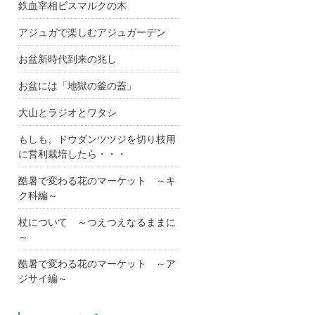
鉄血宰相ビスマルクの木
アジュガで楽しむアジュガーデン
お盆新時代到来の兆し
お盆には「地獄の釜の蓋」
大山とラジオとワタシ
もしも、ドウダンツツジを切り枝用
に営利栽培したら・・・
酷暑で変わる花のマーケット ～キ
ク科編～
杖について ～つえつえなるままに
～
酷暑で変わる花のマーケット ～ア
ジサイ編～