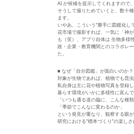
AI が候補を提示してくれますので
そうして撮りためていくと、数十種
ます。
いやあ、こういう“勝手に図鑑化し
花市場で撮影すれば、一気に「神が
も（笑）、アプリ自体は 生物多様
政・企業・教育機関とのコラボレー
た。
■ なぜ「自分図鑑」が面白いのか？
対象が生物であれば、植物でも昆虫
私自身は主に花や植物写真を登録し
暮らす環境がいかに多様性に富んで
「いつも通る道の脇に、こんな種類
「季節でこんなに変わるのか」
という発見が重なり、観察する眼が
研究における“標本づくり”の楽し