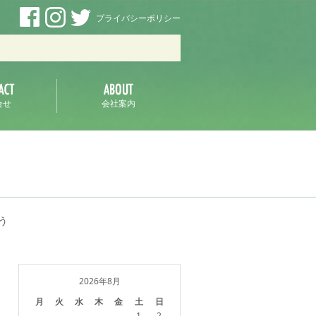
プライバシーポリシー
ラ
合せ
会社案内
う
2026年8月
月
火
水
木
金
土
日
1
2