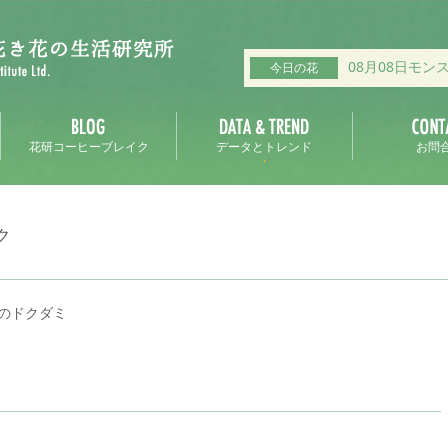
08月08日モン
今日の花
花研コーヒーブレイク
データとトレンド
お問
ク
のドクダミ