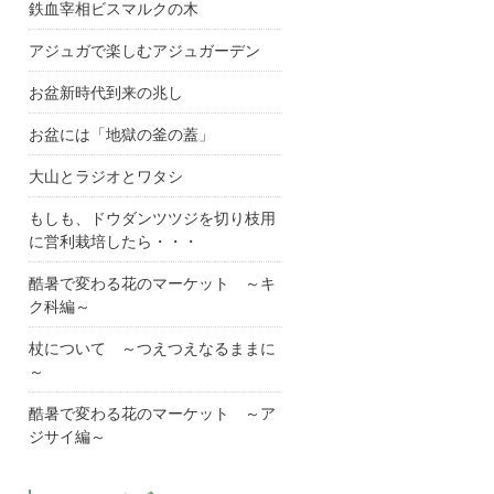
鉄血宰相ビスマルクの木
アジュガで楽しむアジュガーデン
お盆新時代到来の兆し
お盆には「地獄の釜の蓋」
大山とラジオとワタシ
もしも、ドウダンツツジを切り枝用
に営利栽培したら・・・
酷暑で変わる花のマーケット ～キ
ク科編～
杖について ～つえつえなるままに
～
酷暑で変わる花のマーケット ～ア
ジサイ編～