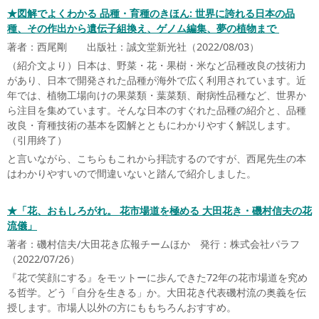
★図解でよくわかる 品種・育種のきほん
:
世界に誇れる日本の品
種、その作出から遺伝子組換え、ゲノム編集、夢の植物まで
著者：西尾剛 出版社：誠文堂新光社（2022/08/03）
（紹介文より）日本は、野菜・花・果樹・米など品種改良の技術力
があり、日本で開発された品種が海外で広く利用されています。近
年では、植物工場向けの果菜類・葉菜類、耐病性品種など、世界か
ら注目を集めています。そんな日本のすぐれた品種の紹介と、品種
改良・育種技術の基本を図解とともにわかりやすく解説します。
（引用終了）
と言いながら、こちらもこれから拝読するのですが、西尾先生の本
はわかりやすいので間違いないと踏んで紹介しました。
★「花、おもしろがれ。 花市場道を極める 大田花き・磯村信夫の花
流儀」
著者：磯村信夫/大田花き広報チームほか 発行：株式会社パラフ
（2022/07/26）
『花で笑顔にする』をモットーに歩んできた72年の花市場道を究め
る哲学。どう「自分を生きる」か。大田花き代表磯村流の奥義を伝
授します。市場人以外の方にももちろんおすすめ。