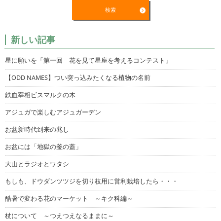
新しい記事
星に願いを「第一回 花を見て星座を考えるコンテスト」
【ODD NAMES】つい突っ込みたくなる植物の名前
鉄血宰相ビスマルクの木
アジュガで楽しむアジュガーデン
お盆新時代到来の兆し
お盆には「地獄の釜の蓋」
大山とラジオとワタシ
もしも、ドウダンツツジを切り枝用に営利栽培したら・・・
酷暑で変わる花のマーケット ～キク科編～
杖について ～つえつえなるままに～