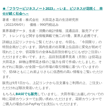
★「フラワービジネスノート
2023
」～いま、ビジネスが花咲く 幸
せが続く社会へ～
著者・発行者：株式会社 大田花き花の生活研究所
（2022/09/01） 価格：990円税込み
業界基礎データ、生産・消費の統計情報、流通品目、販売アイデ
ア、トレンドなど関する情報満載で無二の1冊。業界人必携です。
詳細は上記リンクからご覧くださいませ。今回も、「今回限り」の
特別企画がございます。国内生産の出荷量上位品目に変化が初めて
現れたことや、切花取引の全体&品目別分析などにもぜひご注目い
ただけますと幸いです。また、品目別流通早見表（月別）は切花は
大田花き、鉢物は豊明花き様のご協力を得て作成いたしました。そ
れぞれに取扱いが全国一位の市場の取引情報に基づいていますの
で、切/鉢ともにこれ前よりさらに信憑性の高い情報をご覧いただけ
ます。
販売は9月1日から。上記リンクから注文書をご利用の上、ご注文い
ただければ順次発送いたします。
もちろん
BASEでも販売
していますし、大田市場にお越しのついでの
時に花研カウンターでお買い求めいただけます。花研カウンターで
ご購入の場合のみPayPayでお支払いいただけます。