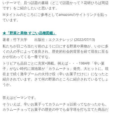
いテーマで、且つ話題の書籍（どこで話題かって？花研ひろば周辺
です）をご紹介したいと思います。
※タイトルのところにご参考としてamazonのサイトリンクを貼っ
ています。
★「野菜と果物 すごい品種図鑑」
著者：竹下大学 出版社：エクスナレッジ (2022/07/13)
私たちが日ごろ当たり前のように口にする野菜や果物が、いかに多
くの人の手によって改良され、歴史的社会的背景を経て現在に至る
かが伝わってくる一冊ですな。
トリビアも品目ごとに充実×満載。例えば・・・1984年「辛い菓
子」がない時代に湖池屋が「カラムーチョ」発売、大ヒットに。現
在まで続く激辛ブームの火付け役（辛いお菓子だけに）になったと
紹介されています。さて何の野菜のところに紹介されているでしょ
うか。
答えはピーマンです。
そういえば、辛いお菓子ってカラムーチョ以前ってなかったかも。
カラムーチョってお菓子の歴史の中でも金字塔を打ち立てた商品だ