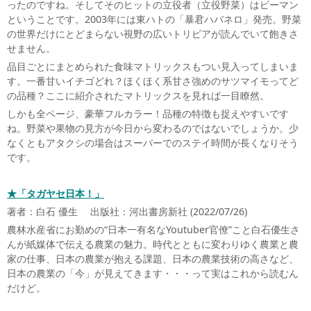
ったのですね。そしてそのヒットの立役者（立役野菜）はピーマン
ということです。2003年には東ハトの「暴君ハバネロ」発売。野菜
の世界だけにとどまらない視野の広いトリビアが読んでいて飽きさ
せません。
品目ごとにまとめられた食味マトリックスもつい見入ってしまいま
す。一番甘いイチゴどれ？ほくほく系甘さ強めのサツマイモってど
の品種？ここに紹介されたマトリックスを見れば一目瞭然。
しかも全ページ、豪華フルカラー！品種の特徴も捉えやすいです
ね。野菜や果物の見方が今日から変わるのではないでしょうか。少
なくともアタクシの場合はスーパーでのステイ時間が長くなりそう
です。
★「タガヤセ日本！」
著者：白石 優生 出版社：河出書房新社 (2022/07/26)
農林水産省にお勤めの“日本一有名なYoutuber官僚”こと白石優生さ
んが紙媒体で伝える農業の魅力。時代とともに変わりゆく農業と農
家の仕事、日本の農業が抱える課題、日本の農業技術の高さなど、
日本の農業の「今」が見えてきます・・・って実はこれから読むん
だけど。