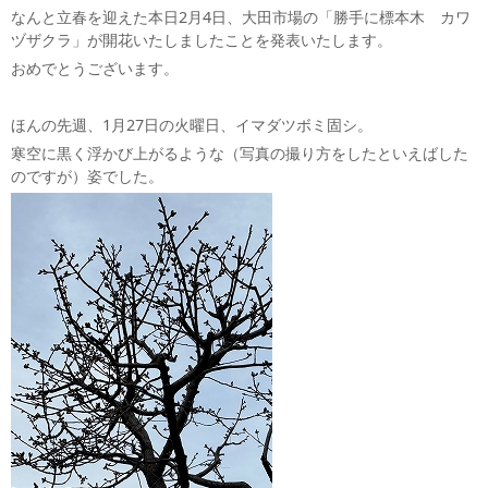
なんと立春を迎えた本日2月4日、大田市場の「勝手に標本木 カワ
ヅザクラ」が開花いたしましたことを発表いたします。
おめでとうございます。
ほんの先週、1月27日の火曜日、イマダツボミ固シ。
寒空に黒く浮かび上がるような（写真の撮り方をしたといえばした
のですが）姿でした。