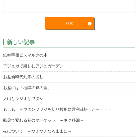
新しい記事
鉄拳宰相ビスマルクの木
アジュガで楽しむアジュガーデン
お盆新時代到来の兆し
お盆には「地獄の釜の蓋」
大山とラジオとワタシ
もしも、ドウダンツツジを切り枝用に営利栽培したら・・・
酷暑で変わる花のマーケット ～キク科編～
杖について ～つえつえなるままに～