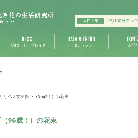
08月08日モン
今日の花
花研コーヒーブレイク
データとトレンド
お問
ク
リザベス女王陛下（96歳！）の花束
（96歳！）の花束