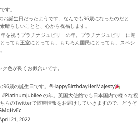
です。
下のお誕生日だったようです。なんでも96歳になったのだと
素晴らしいことと、心から祝福します。
周年を祝うプラチナジュビリーの年。プラチナジュビリーに迎
とっても王室にとっても、もちろん国民にとっても、スペシ
。
ンク色が良くお似合いです。
の96歳の誕生日です。
#HappyBirthdayHerMajesty
う
#PlatinumJubilee
の年。英国大使館でも日本国内で様々な祝
らのTwitterで随時情報をお届けしていきますので、どうぞ
DGMqHvEc
April 21, 2022