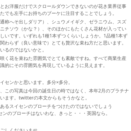
とお洋服だけでスクロールダウンできないのが花き業界従事
たでも左手にお持ちのブーケに注目することでしょう。
通称へそ出しダリア）、シュウメイギク、ゼラニウム、スズ
ニチソウ（かな？）、そのほかにもたくさん花材が入ってい
しいです。いずれも1種1本ずつくらいしょうか。1品種1本ず
関わらず（良い意味で）とても贅沢な束ね方だと思います。
いるのではないかと。
咲く花を束ねた雰囲気でとても素敵ですね。すべて商業生産
識的にその雰囲気を再現しているように見えます。
イセンかと思います。多分×多分。
、この写真は今回の誕生日の時ではなく、本年2月のプラチナ
ます。twitterの本文からもそうかなと。
あるスイセンのブローチをつけたのではないでしょう
センのブローチはないわな、きっと・・・英国なら。
ごしくださいませ。