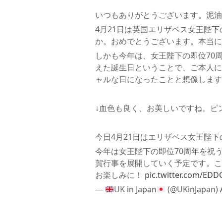
いつもありがとうございます。泥油
4月21日は英国エリザベス女王陛
か。おめでとうございます。本当に
しかも今年は、女王陛下の即位70
えた誕生日ということで、ご本人に
ャルな日になったことと想像します
↓血色も良く、お美しいですね。ピ
今日4月21日はエリザベス女王陛下
今年は女王陛下の即位70周年を祝
賀行事を展開していく予定です。こち
お楽しみに！
pic.twitter.com/ED
—
UK in Japan
(@UKinJapan)