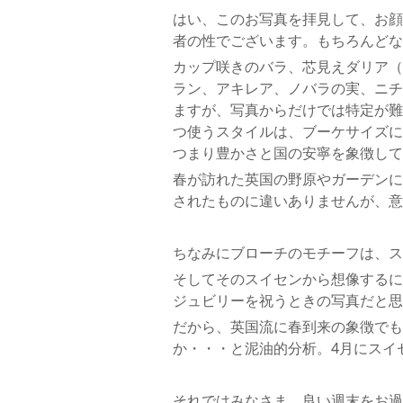
はい、このお写真を拝見して、お顔
者の性でございます。もちろんどな
カップ咲きのバラ、芯見えダリア（
ラン、アキレア、ノバラの実、ニチ
ますが、写真からだけでは特定が難
つ使うスタイルは、ブーケサイズに
つまり豊かさと国の安寧を象徴して
春が訪れた英国の野原やガーデンに
されたものに違いありませんが、意
ちなみにブローチのモチーフは、ス
そしてそのスイセンから想像するに
ジュビリーを祝うときの写真だと思い
だから、英国流に春到来の象徴でも
か・・・と泥油的分析。4月にスイ
それではみなさま、良い週末をお過