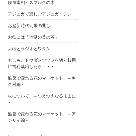
鉄血宰相ビスマルクの木
アジュガで楽しむアジュガーデン
お盆新時代到来の兆し
お盆には「地獄の釜の蓋」
大山とラジオとワタシ
もしも、ドウダンツツジを切り枝用
に営利栽培したら・・・
酷暑で変わる花のマーケット ～キ
ク科編～
杖について ～つえつえなるままに
～
酷暑で変わる花のマーケット ～ア
ジサイ編～