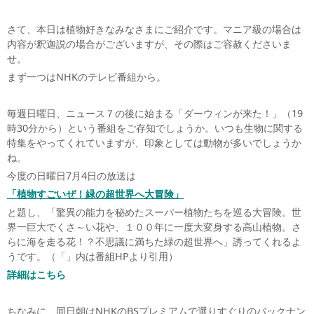
さて、本日は植物好きなみなさまにご紹介です。マニア級の場合は
内容が釈迦説の場合がございますが、その際はご容赦くださいま
せ。
まず一つはNHKのテレビ番組から。
毎週日曜日、ニュース７の後に始まる「ダーウィンが来た！」（19
時30分から）という番組をご存知でしょうか。いつも生物に関する
特集をやってくれていますが、印象としては動物が多いでしょうか
ね。
今度の日曜日7月4日の放送は
「植物すごいぜ！緑の超世界へ大冒険」
と題し、「驚異の能力を秘めたスーパー植物たちを巡る大冒険。世
界一巨大でくさ～い花や、１００年に一度大変身する高山植物。さ
らに海を走る花！？不思議に満ちた緑の超世界へ」誘ってくれるよ
うです。（「」内は番組HPより引用）
詳細はこちら
ちなみに、同日朝はNHKのBSプレミアムで選りすぐりのバックナン