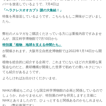
バーを放送しているようで、7月4日は
「ヘラクレスオオカブト 謎の大集結！」
特集を再放送しているようです。こちらももしご興味がございまし
たら。
弊社のメルマガをご購読くださっている方には重複内容ですみませ
んが、国立科学博物館で7月10日から
特別展「植物 地球を支える仲間たち」
が開催されます。大阪市立自然史博物館では2022年1月14日から開
催。
植物を総合的に紹介する企画で、これまでにないほどの大規模な展
覧会なのだと。農研機構が開発した世界で初めての青いキクについ
ても紹介があるようです。
よろしければお出かけくださいませ。
NHKの番組もこのような国立科学博物館の企画と関係しているので
しょうか。わかりませんが、特別展のHPを拝見しますと主催に
NHKとありましたので、ひょっとすると関係あるのかもしれません
ね。（弊社推測です）