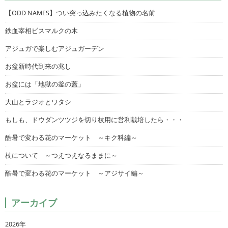
【ODD NAMES】つい突っ込みたくなる植物の名前
鉄血宰相ビスマルクの木
アジュガで楽しむアジュガーデン
お盆新時代到来の兆し
お盆には「地獄の釜の蓋」
大山とラジオとワタシ
もしも、ドウダンツツジを切り枝用に営利栽培したら・・・
酷暑で変わる花のマーケット ～キク科編～
杖について ～つえつえなるままに～
酷暑で変わる花のマーケット ～アジサイ編～
アーカイブ
2026年