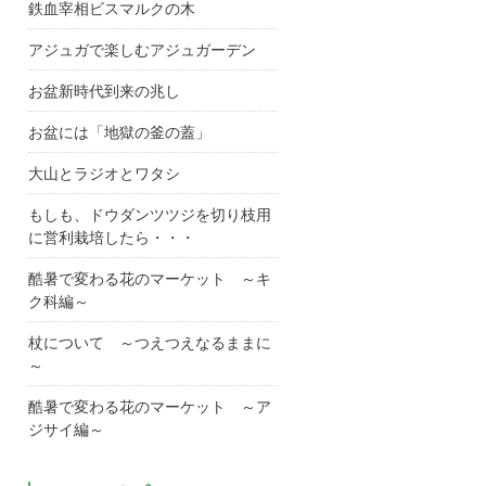
鉄血宰相ビスマルクの木
アジュガで楽しむアジュガーデン
お盆新時代到来の兆し
お盆には「地獄の釜の蓋」
大山とラジオとワタシ
もしも、ドウダンツツジを切り枝用
に営利栽培したら・・・
酷暑で変わる花のマーケット ～キ
ク科編～
杖について ～つえつえなるままに
～
酷暑で変わる花のマーケット ～ア
ジサイ編～