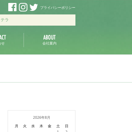
プライバシーポリシー
ステラ
合せ
会社案内
2026年8月
月
火
水
木
金
土
日
1
2