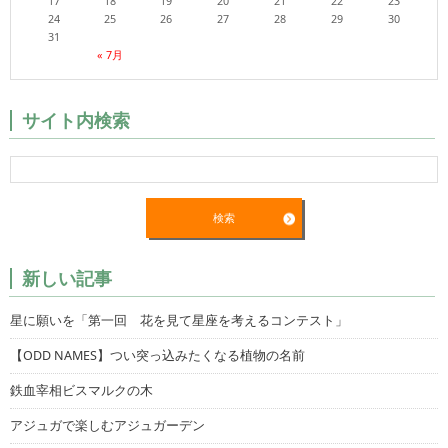
17
18
19
20
21
22
23
24
25
26
27
28
29
30
31
« 7月
サイト内検索
新しい記事
星に願いを「第一回 花を見て星座を考えるコンテスト」
【ODD NAMES】つい突っ込みたくなる植物の名前
鉄血宰相ビスマルクの木
アジュガで楽しむアジュガーデン