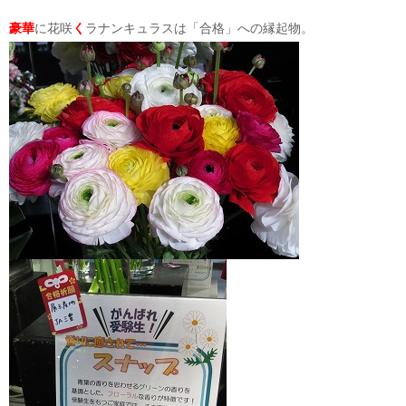
豪華
に花咲
く
ラナンキュラスは「合格」への縁起物。