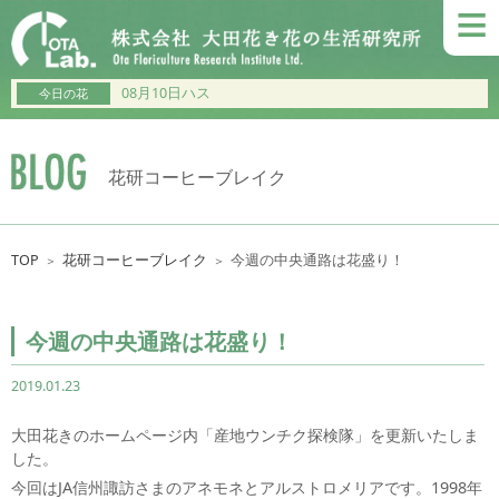
≡
08月10日ハス
今日の花
花研コーヒーブレイク
TOP
花研コーヒーブレイク
今週の中央通路は花盛り！
＞
＞
今週の中央通路は花盛り！
2019.01.23
大田花きのホームページ内「産地ウンチク探検隊」を更新いたしま
した。
今回はJA信州諏訪さまのアネモネとアルストロメリアです。1998年