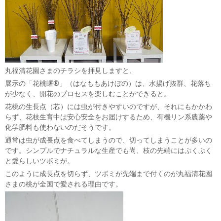
丸福清花園さまのチラシを拝見しますと、
展示の「花桃曙®」（はなももあけぼの）は、水揚げ抜群、花落ち
が少なく、開花のプロセスを楽しむことができると。
花桃の生長点（芯）には虫が付きやすいのですが、それにもかかわ
らず、花枝生育中は安心安全をお届けするため、有機リン系農薬や
化学肥料も使わないのだそうです。
通常は虫が成長点を食べてしまうので、切ってしまうことが多いの
です。シンプルでナチュラルな生産でも尚、枝の先端にはぷくぷく
と愛らしいツボミが。
このように成長点を切らず、ツボミが先端まで付くのが丸福清花園
さまの桃が全国で愛される理由です。