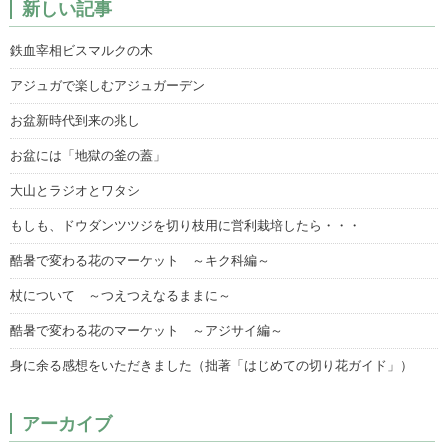
新しい記事
鉄血宰相ビスマルクの木
アジュガで楽しむアジュガーデン
お盆新時代到来の兆し
お盆には「地獄の釜の蓋」
大山とラジオとワタシ
もしも、ドウダンツツジを切り枝用に営利栽培したら・・・
酷暑で変わる花のマーケット ～キク科編～
杖について ～つえつえなるままに～
酷暑で変わる花のマーケット ～アジサイ編～
身に余る感想をいただきました（拙著「はじめての切り花ガイド」）
アーカイブ