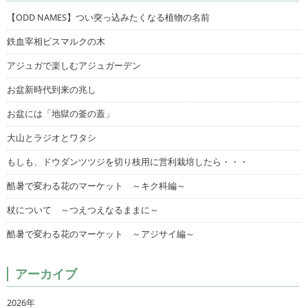
【ODD NAMES】つい突っ込みたくなる植物の名前
鉄血宰相ビスマルクの木
アジュガで楽しむアジュガーデン
お盆新時代到来の兆し
お盆には「地獄の釜の蓋」
大山とラジオとワタシ
もしも、ドウダンツツジを切り枝用に営利栽培したら・・・
酷暑で変わる花のマーケット ～キク科編～
杖について ～つえつえなるままに～
酷暑で変わる花のマーケット ～アジサイ編～
アーカイブ
2026年