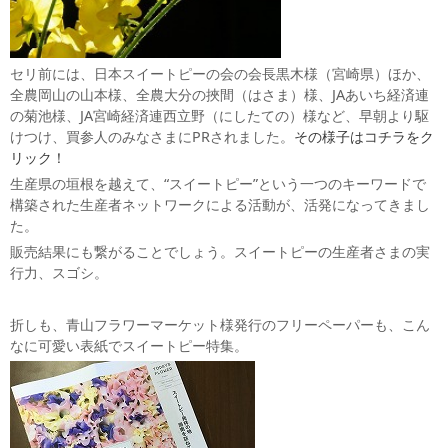
セリ前には、日本スイートピーの会の会長黒木様（宮崎県）ほか、
全農岡山の山本様、全農大分の挾間（はさま）様、JAあいち経済連
の菊池様、JA宮崎経済連西立野（にしたての）様など、早朝より駆
けつけ、買参人のみなさまにPRされました。
その様子はコチラをク
リック！
生産県の垣根を越えて、“スイートピー”という一つのキーワードで
構築された生産者ネットワークによる活動が、活発になってきまし
た。
販売結果にも繋がることでしょう。スイートピーの生産者さまの実
行力、スゴシ。
折しも、青山フラワーマーケット様発行のフリーペーパーも、こん
なに可愛い表紙でスイートピー特集。