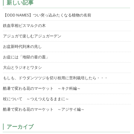
新しい記事
【ODD NAMES】つい突っ込みたくなる植物の名前
鉄血宰相ビスマルクの木
アジュガで楽しむアジュガーデン
お盆新時代到来の兆し
お盆には「地獄の釜の蓋」
大山とラジオとワタシ
もしも、ドウダンツツジを切り枝用に営利栽培したら・・・
酷暑で変わる花のマーケット ～キク科編～
杖について ～つえつえなるままに～
酷暑で変わる花のマーケット ～アジサイ編～
アーカイブ