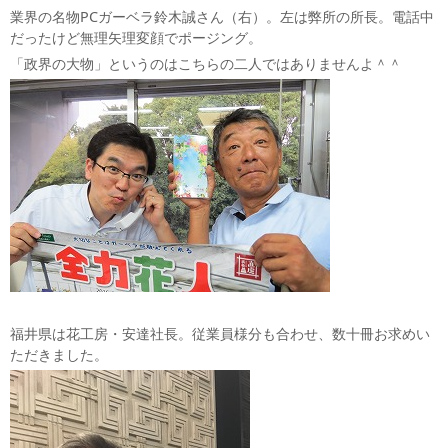
業界の名物PCガーベラ鈴木誠さん（右）。左は弊所の所長。電話中
だったけど無理矢理変顔でポージング。
「政界の大物」というのはこちらの二人ではありませんよ＾＾
福井県は花工房・安達社長。従業員様分も合わせ、数十冊お求めい
ただきました。