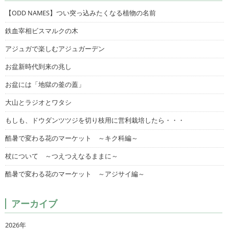
【ODD NAMES】つい突っ込みたくなる植物の名前
鉄血宰相ビスマルクの木
アジュガで楽しむアジュガーデン
お盆新時代到来の兆し
お盆には「地獄の釜の蓋」
大山とラジオとワタシ
もしも、ドウダンツツジを切り枝用に営利栽培したら・・・
酷暑で変わる花のマーケット ～キク科編～
杖について ～つえつえなるままに～
酷暑で変わる花のマーケット ～アジサイ編～
アーカイブ
2026年