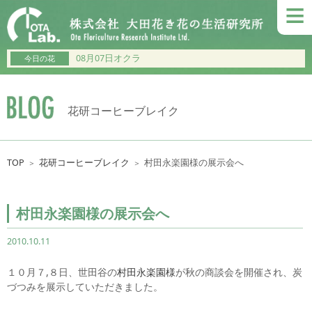
≡
08月07日オクラ
今日の花
花研コーヒーブレイク
TOP
花研コーヒーブレイク
村田永楽園様の展示会へ
＞
＞
村田永楽園様の展示会へ
2010.10.11
１０月７,８日、世田谷の
村田永楽園様
が秋の商談会を開催され、炭
づつみを展示していただきました。