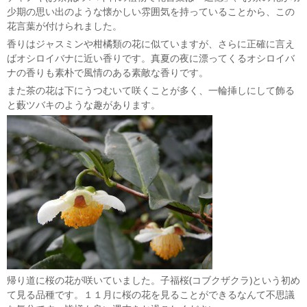
少期の思い出のような懐かしい雰囲気を持っていることから、この
花言葉が付けられました。
香りはジャスミンや柑橘類の花に似ていますが、さらに正確に言え
ばオシロイバナに近い香りです。真夏の夜に漂ってくるオシロイバ
ナの香りも素朴で風情のある素敵な香りです。
また茶の花は下にうつむいて咲くことが多く、一輪挿しにして飾る
と藪ツバキのような趣があります。
帰り道に桜の花が咲いていました。子福桜(コブクザクラ)という初め
て見る品種です。１１月に桜の花を見ることができるなんて不思議