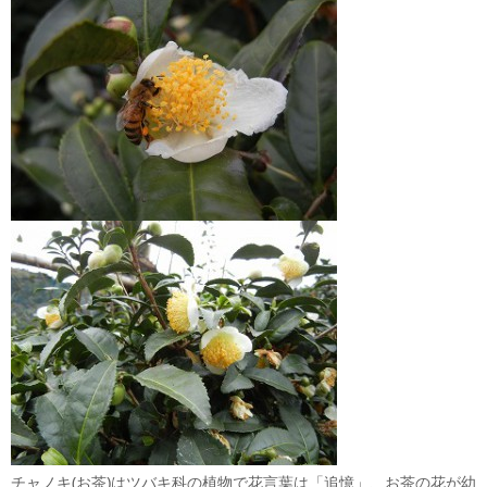
チャノキ(お茶)はツバキ科の植物で花言葉は「追憶」、お茶の花が幼