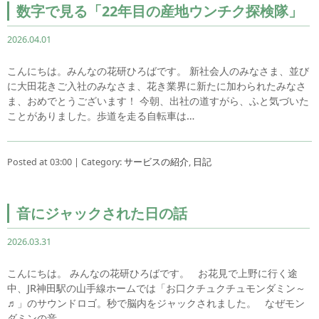
数字で見る「22年目の産地ウンチク探検隊」
2026.04.01
こんにちは。みんなの花研ひろばです。 新社会人のみなさま、並び
に大田花きご入社のみなさま、花き業界に新たに加わられたみなさ
ま、おめでとうございます！ 今朝、出社の道すがら、ふと気づいた
ことがありました。歩道を走る自転車は…
Posted at 03:00 | Category:
サービスの紹介
,
日記
音にジャックされた日の話
2026.03.31
こんにちは。 みんなの花研ひろばです。 お花見で上野に行く途
中、JR神田駅の山手線ホームでは「お口クチュクチュモンダミン～
♬」のサウンドロゴ。秒で脳内をジャックされました。 なぜモン
ダミンの音…