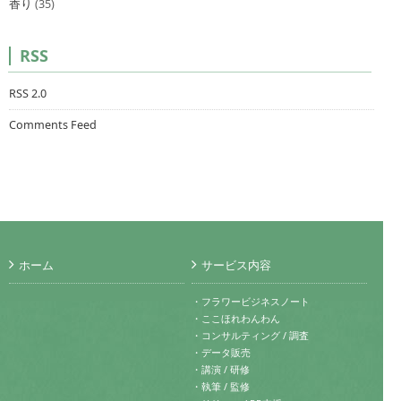
香り
(35)
RSS
RSS 2.0
Comments Feed
ホーム
サービス内容
・フラワービジネスノート
・ここほれわんわん
・コンサルティング / 調査
・データ販売
・講演 / 研修
・執筆 / 監修