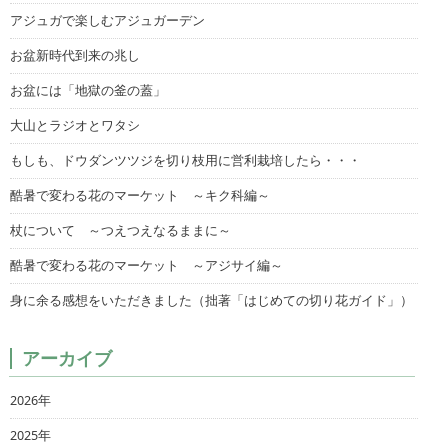
アジュガで楽しむアジュガーデン
お盆新時代到来の兆し
お盆には「地獄の釜の蓋」
大山とラジオとワタシ
もしも、ドウダンツツジを切り枝用に営利栽培したら・・・
酷暑で変わる花のマーケット ～キク科編～
杖について ～つえつえなるままに～
酷暑で変わる花のマーケット ～アジサイ編～
身に余る感想をいただきました（拙著「はじめての切り花ガイド」）
アーカイブ
2026年
2025年