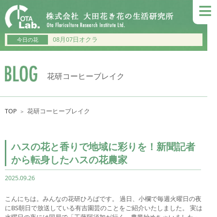
≡
08月07日オクラ
今日の花
花研コーヒーブレイク
TOP
花研コーヒーブレイク
＞
ハスの花と香りで地域に彩りを！新聞記者
から転身したハスの花農家
2025.09.26
こんにちは。みんなの花研ひろばです。 過日、小欄で毎週火曜日の夜
にBS朝日で放送している有吉園芸のことをご紹介いたしました。 実は
水曜日の夜には同局で「工藤阿須加が行く 農業始めちゃいました」