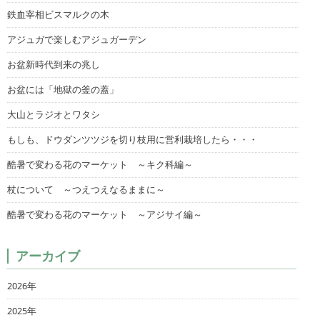
鉄血宰相ビスマルクの木
アジュガで楽しむアジュガーデン
お盆新時代到来の兆し
お盆には「地獄の釜の蓋」
大山とラジオとワタシ
もしも、ドウダンツツジを切り枝用に営利栽培したら・・・
酷暑で変わる花のマーケット ～キク科編～
杖について ～つえつえなるままに～
酷暑で変わる花のマーケット ～アジサイ編～
アーカイブ
2026年
2025年