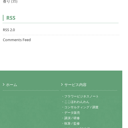
香り
(35)
RSS
RSS 2.0
Comments Feed
ホーム
サービス内容
・フラワービジネスノート
・ここほれわんわん
・コンサルティング / 調査
・データ販売
・講演 / 研修
・執筆 / 監修