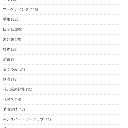
マーケティング
(116)
手帳
(835)
日記
(3,299)
未分類
(70)
枝物
(39)
消費
(9)
炭づつみ
(21)
物流
(18)
花と緑の効能
(15)
花保ち
(14)
講演実績
(17)
赤いスイートピークラブ
(11)