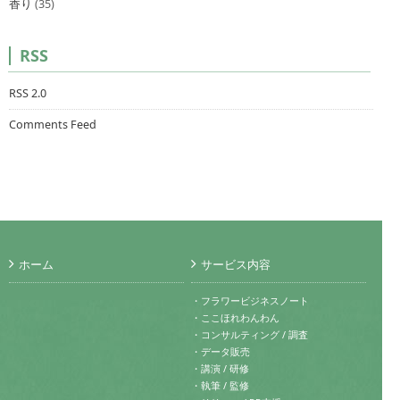
香り
(35)
RSS
RSS 2.0
Comments Feed
ホーム
サービス内容
・フラワービジネスノート
・ここほれわんわん
・コンサルティング / 調査
・データ販売
・講演 / 研修
・執筆 / 監修