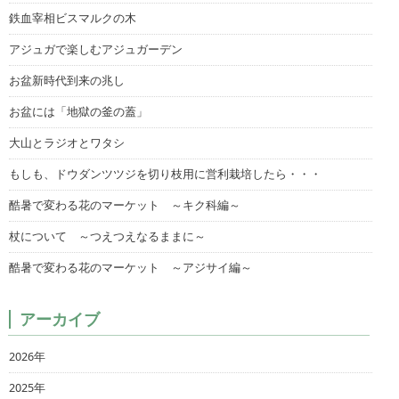
鉄血宰相ビスマルクの木
アジュガで楽しむアジュガーデン
お盆新時代到来の兆し
お盆には「地獄の釜の蓋」
大山とラジオとワタシ
もしも、ドウダンツツジを切り枝用に営利栽培したら・・・
酷暑で変わる花のマーケット ～キク科編～
杖について ～つえつえなるままに～
酷暑で変わる花のマーケット ～アジサイ編～
アーカイブ
2026年
2025年