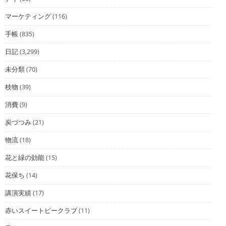
マーケティング
(116)
手帳
(835)
日記
(3,299)
未分類
(70)
枝物
(39)
消費
(9)
炭づつみ
(21)
物流
(18)
花と緑の効能
(15)
花保ち
(14)
講演実績
(17)
赤いスイートピークラブ
(11)