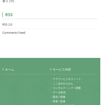
香り
(35)
RSS
RSS 2.0
Comments Feed
ホーム
サービス内容
・フラワービジネスノート
・ここほれわんわん
・コンサルティング / 調査
・データ販売
・講演 / 研修
・執筆 / 監修