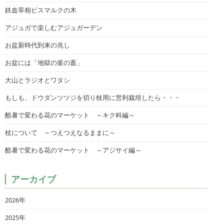
鉄血宰相ビスマルクの木
アジュガで楽しむアジュガーデン
お盆新時代到来の兆し
お盆には「地獄の釜の蓋」
大山とラジオとワタシ
もしも、ドウダンツツジを切り枝用に営利栽培したら・・・
酷暑で変わる花のマーケット ～キク科編～
杖について ～つえつえなるままに～
酷暑で変わる花のマーケット ～アジサイ編～
アーカイブ
2026年
2025年