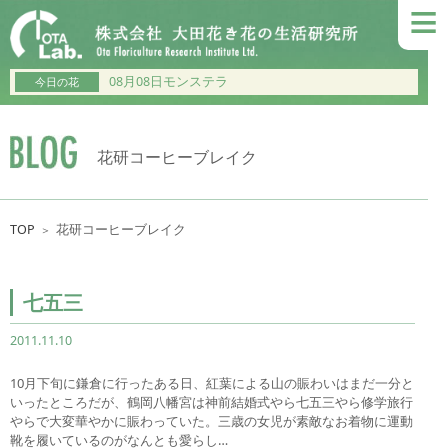
≡
08月08日モンステラ
今日の花
花研コーヒーブレイク
TOP
花研コーヒーブレイク
＞
七五三
2011.11.10
10月下旬に鎌倉に行ったある日、紅葉による山の賑わいはまだ一分と
いったところだが、鶴岡八幡宮は神前結婚式やら七五三やら修学旅行
やらで大変華やかに賑わっていた。三歳の女児が素敵なお着物に運動
靴を履いているのがなんとも愛らし…