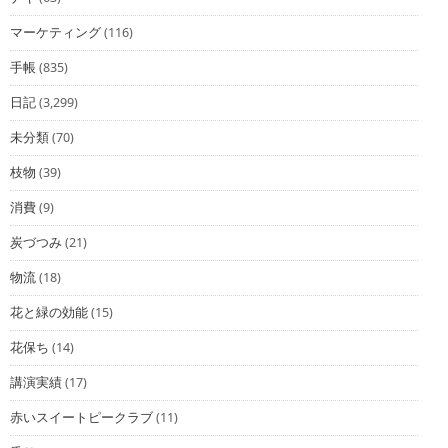
マーケティング
(116)
手帳
(835)
日記
(3,299)
未分類
(70)
枝物
(39)
消費
(9)
炭づつみ
(21)
物流
(18)
花と緑の効能
(15)
花保ち
(14)
講演実績
(17)
赤いスイートピークラブ
(11)