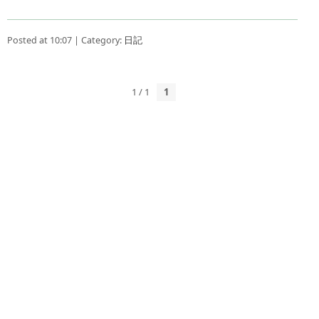
Posted at 10:07 | Category:
日記
1 / 1
1