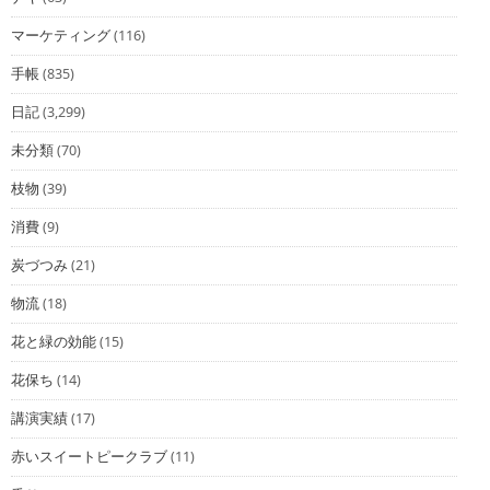
マーケティング
(116)
手帳
(835)
日記
(3,299)
未分類
(70)
枝物
(39)
消費
(9)
炭づつみ
(21)
物流
(18)
花と緑の効能
(15)
花保ち
(14)
講演実績
(17)
赤いスイートピークラブ
(11)