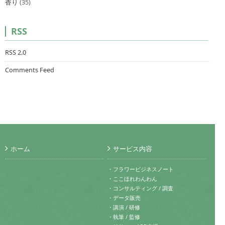
香り
(35)
RSS
RSS 2.0
Comments Feed
ホーム
サービス内容
・フラワービジネスノート
・ここほれわんわん
・コンサルティング / 調査
・データ販売
・講演 / 研修
・執筆 / 監修