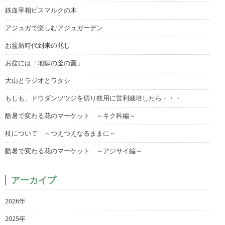
鉄血宰相ビスマルクの木
アジュガで楽しむアジュガーデン
お盆新時代到来の兆し
お盆には「地獄の釜の蓋」
大山とラジオとワタシ
もしも、ドウダンツツジを切り枝用に営利栽培したら・・・
酷暑で変わる花のマーケット ～キク科編～
杖について ～つえつえなるままに～
酷暑で変わる花のマーケット ～アジサイ編～
アーカイブ
2026年
2025年